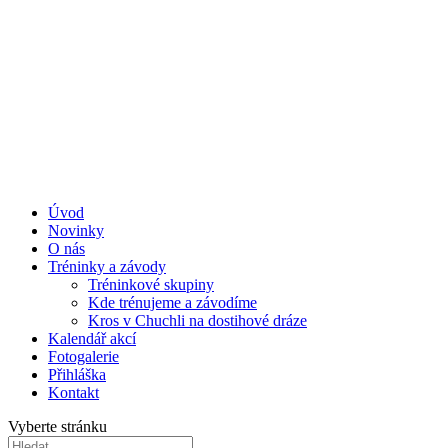
Úvod
Novinky
O nás
Tréninky a závody
Tréninkové skupiny
Kde trénujeme a závodíme
Kros v Chuchli na dostihové dráze
Kalendář akcí
Fotogalerie
Přihláška
Kontakt
Vyberte stránku