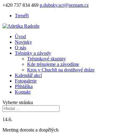
+420 737 834 469
p.dubsky.scr@seznam.cz
Trenéři
Úvod
Novinky
O nás
Tréninky a závody
Tréninkové skupiny
Kde trénujeme a závodíme
Kros v Chuchli na dostihové dráze
Kalendář akcí
Fotogalerie
Přihláška
Kontakt
Vyberte stránku
14.6.
Meeting dorostu a dospělých