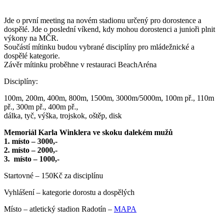
Jde o první meeting na novém stadionu určený pro dorostence a
dospělé. Jde o poslední víkend, kdy mohou dorostenci a junioři plnit
výkony na MČR.
Součástí mítinku budou vybrané disciplíny pro mládežnické a
dospělé kategorie.
Závěr mítinku proběhne v restauraci BeachAréna
Disciplíny:
100m, 200m, 400m, 800m, 1500m, 3000m/5000m, 100m př., 110m
př., 300m př., 400m př.,
dálka, tyč, výška, trojskok, oštěp, disk
Memoriál Karla Winklera ve skoku dalekém mužů
1. místo – 3000,-
2. místo – 2000,-
3. místo – 1000,-
Startovné – 150Kč za disciplínu
Vyhlášení – kategorie dorostu a dospělých
Místo – atletický stadion Radotín –
MAPA