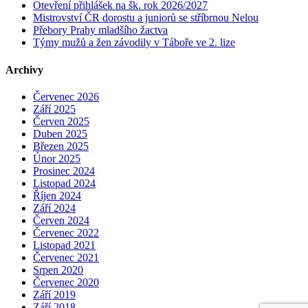
Otevření přihlášek na šk. rok 2026/2027
Mistrovství ČR dorostu a juniorů se stříbrnou Nelou
Přebory Prahy mladšího žactva
Týmy mužů a žen závodily v Táboře ve 2. lize
Archivy
Červenec 2026
Září 2025
Červen 2025
Duben 2025
Březen 2025
Únor 2025
Prosinec 2024
Listopad 2024
Říjen 2024
Září 2024
Červen 2024
Červenec 2022
Listopad 2021
Červenec 2021
Srpen 2020
Červenec 2020
Září 2019
Září 2018