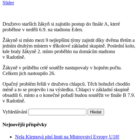
Slider
Družstvo starších žákyň si zajistilo postup do finále A, které
proběhne v neděli 6.9. na stadionu Eden.
Žákyně si místo mezi 9 nejlepšími týmy zajistit díky dvěma třetím a
jedním druhým místem v tříkolové základní skupině. Poslední kolo,
kde braly žákyně 2. místo proběhlo na domácím stadionu
v Radotíně.
Žákyně v průběhu celé soutěže nastupovaly v hojném počtu.
Celkem jich nastoupilo 26.
Opačný problém řešili v družstvu chlapců. Těch bohužel chodilo
méně a to se projevilo i na výsledku. Chlapci v základní skupině
obsadili 6. místo a o konečné pořadí budou soutěžit ve finále B 7.9.
v Radotíně.
Vyhledávání
Nejnovější příspěvky
Nela Klemová plní limit na Mistrovství Evropy U18!