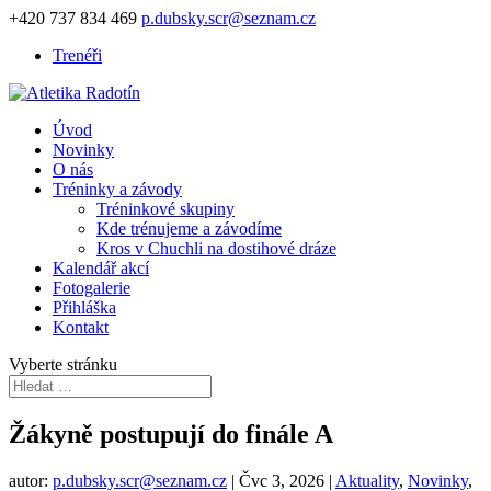
+420 737 834 469
p.dubsky.scr@seznam.cz
Trenéři
Úvod
Novinky
O nás
Tréninky a závody
Tréninkové skupiny
Kde trénujeme a závodíme
Kros v Chuchli na dostihové dráze
Kalendář akcí
Fotogalerie
Přihláška
Kontakt
Vyberte stránku
Žákyně postupují do finále A
autor:
p.dubsky.scr@seznam.cz
|
Čvc 3, 2026
|
Aktuality
,
Novinky
,