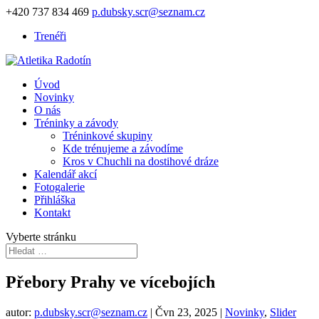
+420 737 834 469
p.dubsky.scr@seznam.cz
Trenéři
Úvod
Novinky
O nás
Tréninky a závody
Tréninkové skupiny
Kde trénujeme a závodíme
Kros v Chuchli na dostihové dráze
Kalendář akcí
Fotogalerie
Přihláška
Kontakt
Vyberte stránku
Přebory Prahy ve vícebojích
autor:
p.dubsky.scr@seznam.cz
|
Čvn 23, 2025
|
Novinky
,
Slider