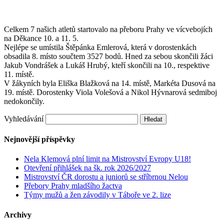
Celkem 7 našich atletů startovalo na přeboru Prahy ve vícvebojích
na Děkance 10. a 11. 5.
Nejlépe se umístila Štěpánka Emlerová, která v dorostenkách
obsadila 8. místo součtem 3527 bodů. Hned za sebou skončili žáci
Jakub Vondrášek a Lukáš Hrubý, kteří skončili na 10., respektive
11. místě.
V žákyních byla Eliška Blažková na 14. místě, Markéta Dusová na
19. místě. Dorostenky Viola Volešová a Nikol Hývnarová sedmiboj
nedokončily.
Vyhledávání
Nejnovější příspěvky
Nela Klemová plní limit na Mistrovství Evropy U18!
Otevření přihlášek na šk. rok 2026/2027
Mistrovství ČR dorostu a juniorů se stříbrnou Nelou
Přebory Prahy mladšího žactva
Týmy mužů a žen závodily v Táboře ve 2. lize
Archivy