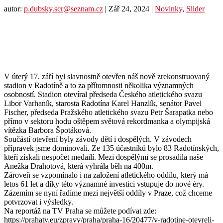
autor:
p.dubsky.scr@seznam.cz
|
Zář 24, 2024
|
Novinky
,
Slider
V úterý 17. září byl slavnostně otevřen náš nově zrekonstruovaný
stadion v Radotíně a to za přítomnosti několika významných
osobností. Stadion otevíral předseda Českého atletického svazu
Libor Varhaník, starosta Radotína Karel Hanzlík, senátor Pavel
Fischer, předseda Pražského atletického svazu Petr Šarapatka nebo
přímo v sektoru hodu oštěpem světová rekordmanka a olympijská
vítězka Barbora Špotáková.
Součástí otevření byly závody dětí i dospělých. V závodech
přípravek jsme dominovali. Ze 135 účastníků bylo 83 Radotínských,
kteří získali nespočet medailí. Mezi dospělými se prosadila naše
Anežka Drahotová, která vyhrála běh na 400m.
Zároveň se vzpomínalo i na založení atletického oddílu, který má
letos 61 let a díky této významné investici vstupuje do nové éry.
Zázemím se nyní řadíme mezi největší oddíly v Praze, což chceme
potvrzovat i výsledky.
Na reportáž na TV Praha se můžete podívat zde:
https://prahatv.eu/zpravy/praha/praha-16/20477/v-radotine-otevreli-