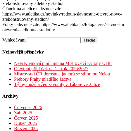
zrekonstruovany-atleticky-stadion
Článek na atletice naleznete zde :
https://www.atletika.cz/novinky/radotin-slavnostne-otevrel-nove-
zrekonstruovany-stadion/
Fotky naleznete zde: https://www.atletika.cz/fotogalerie/slavnostni-
otevreni-stadionu-sc-radotin/
Vyhledávání
Nejnovější příspěvky
Nela Klemová plní limit na Mistrovství Evropy U18!
Otevření přihlášek na šk. rok 2026/2027
Mistrovství ČR dorostu a juniorů se stříbrnou Nelou
Přebory Prahy mladšího žactva
Týmy mužů a žen závodily v Táboře ve 2. lize
Archivy
Červenec 2026
Září 2025
Červen 2025
Duben 2025
Březen 2025