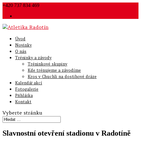
+420 737 834 469
p.dubsky.scr@seznam.cz
Trenéři
Úvod
Novinky
O nás
Tréninky a závody
Tréninkové skupiny
Kde trénujeme a závodíme
Kros v Chuchli na dostihové dráze
Kalendář akcí
Fotogalerie
Přihláška
Kontakt
Vyberte stránku
Slavnostní otevření stadionu v Radotíně