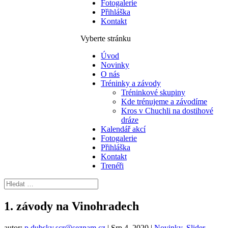
Fotogalerie
Přihláška
Kontakt
Vyberte stránku
Úvod
Novinky
O nás
Tréninky a závody
Tréninkové skupiny
Kde trénujeme a závodíme
Kros v Chuchli na dostihové
dráze
Kalendář akcí
Fotogalerie
Přihláška
Kontakt
Trenéři
1. závody na Vinohradech
autor:
p.dubsky.scr@seznam.cz
|
Srp 4, 2020
|
Novinky
,
Slider