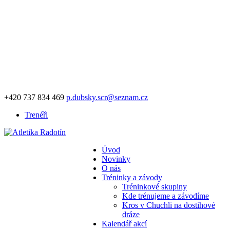
+420 737 834 469
p.dubsky.scr@seznam.cz
Trenéři
Úvod
Novinky
O nás
Tréninky a závody
Tréninkové skupiny
Kde trénujeme a závodíme
Kros v Chuchli na dostihové
dráze
Kalendář akcí