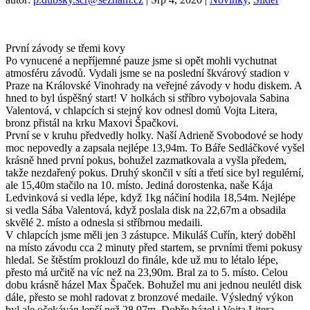
První závody se třemi kovy
Po vynucené a nepříjemné pauze jsme si opět mohli vychutnat
atmosféru závodů. Vydali jsme se na poslední škvárový stadion v
Praze na Královské Vinohrady na veřejné závody v hodu diskem. A
hned to byl úspěšný start! V holkách si stříbro vybojovala Sabina
Valentová, v chlapcích si stejný kov odnesl domů Vojta Litera,
bronz přistál na krku Maxovi Špačkovi.
První se v kruhu předvedly holky. Naší Adrieně Svobodové se hody
moc nepovedly a zapsala nejlépe
13,94m. To Báře Sedláčkové vyšel
krásně hned první pokus, bohužel zazmatkovala a vyšla předem,
takže nezdařený pokus. Druhý skončil v síti a třetí sice byl regulérní,
ale 15,40m stačilo na 10. místo. Jediná dorostenka, naše Kája
Ledvinková si vedla lépe, když 1kg náčiní hodila 18,54m. Nejlépe
si vedla Sába Valentová, když poslala disk na 22,67m a obsadila
skvělé 2. místo a odnesla si stříbrnou medaili.
V chlapcích jsme měli jen 3 zástupce. Mikuláš Cuřín, který doběhl
na místo závodu cca 2 minuty před startem, se prvními třemi pokusy
hledal. Se štěstím proklouzl do finále, kde už mu to létalo lépe,
přesto má určitě na víc než na 23,90m. Bral za to 5. místo. Celou
dobu krásně házel Max Špaček. Bohužel mu ani jednou neulétl disk
dále, přesto se mohl radovat z bronzové medaile. Výsledný výkon
byl ale očekáván lepší než 28,97m. Dobře házel i Vojta Litera,