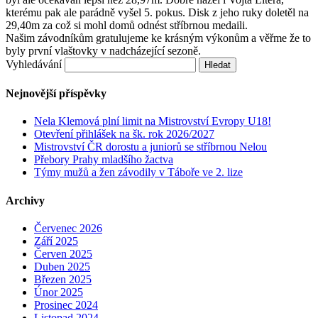
kterému pak ale parádně vyšel 5. pokus. Disk z jeho ruky doletěl na
29,40m za což si mohl domů odnést stříbrnou medaili.
Našim závodníkům gratulujeme ke krásným výkonům a věřme že to
byly první vlaštovky v nadcházející sezoně.
Vyhledávání
Nejnovější příspěvky
Nela Klemová plní limit na Mistrovství Evropy U18!
Otevření přihlášek na šk. rok 2026/2027
Mistrovství ČR dorostu a juniorů se stříbrnou Nelou
Přebory Prahy mladšího žactva
Týmy mužů a žen závodily v Táboře ve 2. lize
Archivy
Červenec 2026
Září 2025
Červen 2025
Duben 2025
Březen 2025
Únor 2025
Prosinec 2024
Listopad 2024